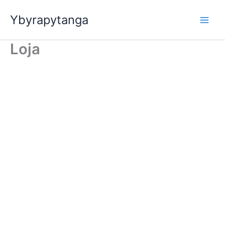
Ir
Ybyrapytanga
para
o
conteúdo
Loja